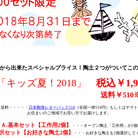
から出来たスペシャルプライス！陶土２つがついてこ
「キッズ夏！2018」
税込￥1,9
￥510※（代引
※送料・・・・・
日本郵便レターパック510
（
全国一律510円
）もしくはヤマト
お住まいのご地域でお安い方でお届けします。
Ａ.基本セット【工作用2個】
・・・オーブン陶土「工作用」が2個
選択セット【お好きな陶土2個】
・・・お好きな陶土を2個選択して