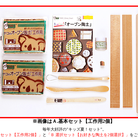
※画像はＡ.基本セット【工作用2個】
毎年大好評の”キッズ夏！セット”。
本セット【工作用2個】」
と
「Ｂ.選択セット【お好きな陶土を2個選択】」
をご