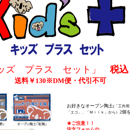
ッズ プラス セット」
税込￥
送料￥130※DM便・代引不可
お好きなオーブン陶土
(「工作
2個
「エコ」、「Ｍｉｌｋ」から）
★ご注意！！
注文フォームの