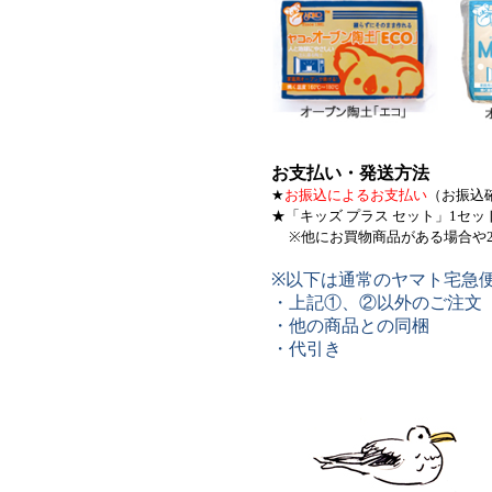
お支払い・発送方法
★
お振込によるお支払い
（お振込
★
「キッズ プラス セット」1セ
※他にお買物商品がある場合や
※以下は通常のヤマト宅急
・上記①、②以外のご注文
・他の商品との同梱
・代引き