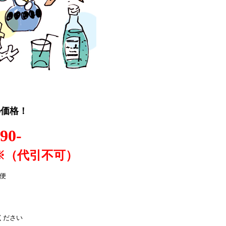
の価格！
90-
不可）
便
ください