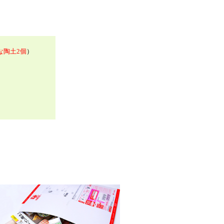
な陶土2個
）