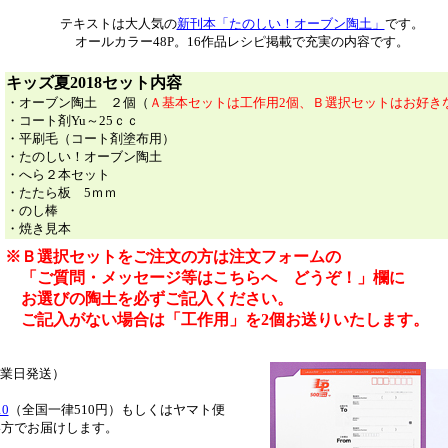
テキストは大人気の
新刊本「たのしい！オーブン陶土」
です。
オールカラー48P。16作品レシピ掲載で充実の内容です。
キッズ夏2018セット内容
・オーブン陶土 ２個（
Ａ基本セットは工作用2個、Ｂ選択セットはお好き
・コート剤Yu～25ｃｃ
・平刷毛（コート剤塗布用）
・たのしい！オーブン陶土
・へら２本セット
・たたら板 5ｍｍ
・のし棒
・焼き見本
※Ｂ選択セットをご注文の方は注文フォームの
「ご質問・メッセージ等はこちらへ どうぞ！」欄に
お選びの陶土を必ずご記入ください。
ご記入がない場合は「工作用」を2個お送りいたします。
業日発送）
0
（
全国一律510円
）もしくはヤマト便
お届けします。