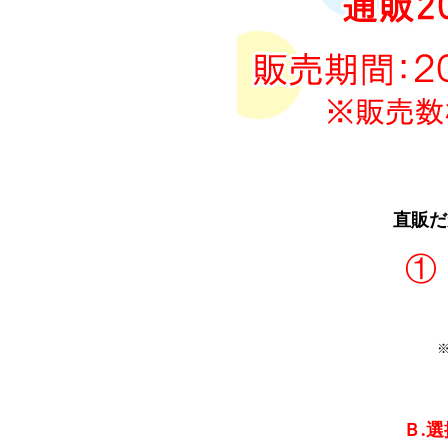
直販だ
①
送料
Ｂ.