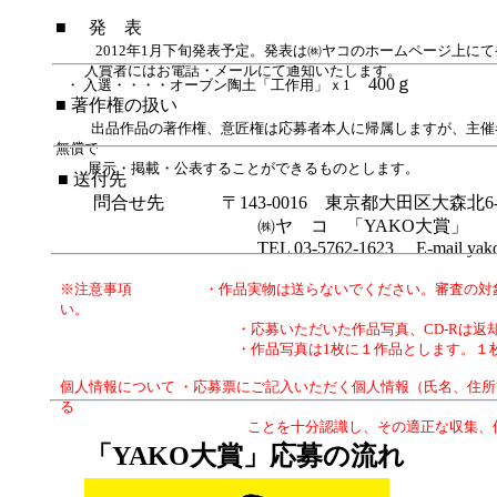
■ 発 表
2012年1月下旬発表予定。発表は㈱ヤコのホームページ上に
入賞者にはお電話・メールにて通知いたします。
400ｇ
・ 入選・・・・オーブン陶土「工作用」ｘ1
■ 著作権の扱い
出品作品の著作権、意匠権は応募者本人に帰属しますが、主催
無償で
展示・掲載・公表することができるものとします。
■ 送付先
問合せ先 〒143-0016 東京都大田区大森北6-2
㈱ヤ コ 「YAKO大賞」
TEL 03-5762-1623 E-mail yako@ya
※注意事項 ・作品実物は送らないでください。審査の対象と
い。
・応募いただいた作品写真、CD-Rは返却いたし
・作品写真は1枚に１作品とします。１枚に複数点写
個人情報について ・応募票にご記入いただく個人情報（氏名、住
る
ことを十分認識し、その適正な収集、保護をはかる
「YAKO大賞」応募の流れ