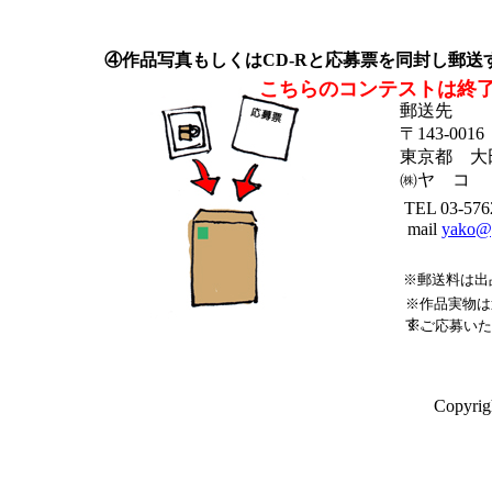
④作品写真もしくはCD-Rと応募票を同封し郵送
こちらのコンテストは終
郵送先
〒143-0016
東京都 大田
㈱ヤ コ 
TEL 03-576
mail
yako@y
※郵送料は出
※作品実物は
す。
※ご応募いた
Copyrig