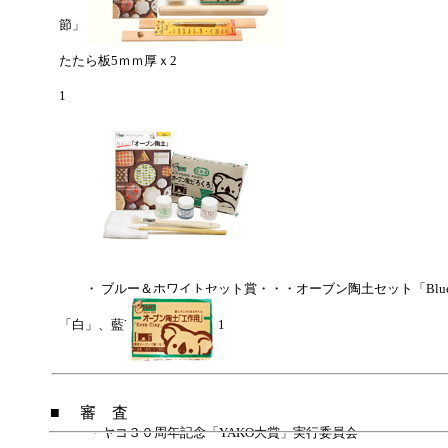
オーブン陶土「工作用」ｘ
節」ｘ1 各400ｇ
コート剤Yu～ 100ｃ
たたら板5ｍｍ厚ｘ2
のし棒ｘ1 テキスト たの
1
・ ブルー＆ホワイトセット賞・・・オーブン陶土セット「Blue＆
「ろくろ」ｘ1 1ｋｇ 
「白」、藍Yu～各25ｃｃｘ1
テキスト たのしい！「
彩色筆ｘ1 平筆ｘ
■ 審 査
・ヤコ３０周年記念「YAKO大賞」実行委員会