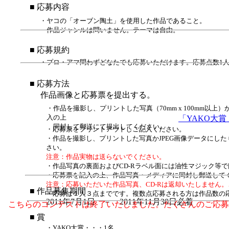
■ 応募内容
・ヤコの「オーブン陶土」を使用した作品であること。
作品ジャンルは問いません。テーマは自由。
■ 応募規約
・プロ・アマ問わずどなたでも応募いただけます。応募点数1人
■ 応募方法
作品画像と応募票を提出する。
・作品を撮影し、プリントした写真（70mm x 100mm以上）
入の上
「YAKO大
同封して郵送にて提出してください。
・応募票をプリントアウトしご記入ください。
・作品を撮影し、プリントした写真かJPEG画像データにした
さい。
注意：作品実物は送らないでください。
・作品写真の裏面およびCD-Rラベル面には油性マジック等
・応募票を記入の上、作品写真・メディアに同封し郵送して
注意：応募いただいた作品写真、CD-Rは返却いたしません
■ 作品募集期間
・応募は１人３点までです。複数点応募される方は作品数の
2011年7月1日 － 2011年11月30日必着
こちらのコンテストは終了いたしました。たくさんのご応募
■ 賞
・YAKO大賞・・・1名