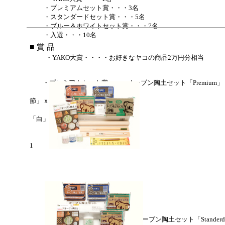
・プレミアムセット賞・・・3名
・スタンダードセット賞・・・5名
・ブルー＆ホワイトセット賞・・・7名
・入選・・・10名
■ 賞 品
・YAKO大賞・・・・お好きなヤコの商品2万円分相当
・プレミアムセット賞・・・オーブン陶土セット「Premium」
オーブン陶土「工作用」ｘ
節」ｘ1 各400ｇ
「ろくろ」ｘ1 1ｋｇ 
「白」、藍Yu～各25ｃｃｘ1
細工用カンナｘ1 たた
のし棒ｘ1 テキスト たの
1
彩色筆ｘ1 平筆ｘ1
・ スタンダードセット賞・・・オーブン陶土セット「Stander