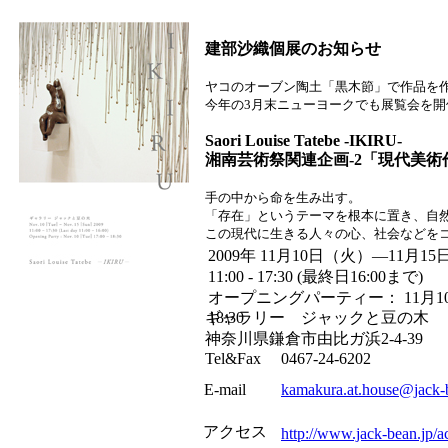
建部沙織個展のお知らせ
ヤコのオーブン陶土「黒木節」で作品を
今年の3月末ニューヨークでも展覧会を開
Saori Louise Tatebe
湘南芸術祭関連企画-2「現代美術
手の中から命を生み出す。
「存在」というテーマを根本に置き、自
この現代に生きる人々の心、社会などを
2009年 11月10日（火）―11月1
11:00 - 17:30 (最終日16:00まで)
オープニングパーティー： 11月10日
ギャラリー ジャックと豆の木
18:30
神奈川県鎌倉市由比ガ浜2-4-39
Tel&Fax 0467-24-6202
E-mail
kamakura.at.house@jack-
アクセス
http://www.jack-bean.jp/a