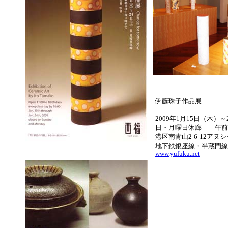
伊藤珠子作品展 酉
2009年1月15日（木）
日・月曜日休廊 午前
港区南青山2-6-12アヌシー青
地下鉄銀座線・半蔵門線
www.yufuku.net