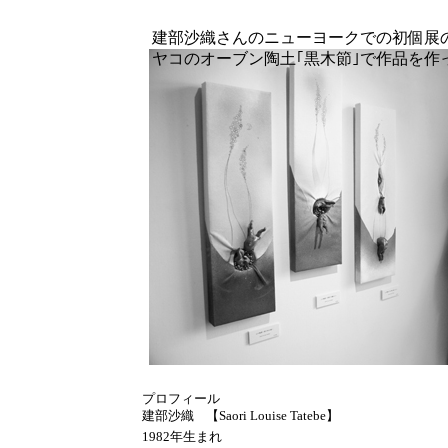
建部沙織さんのニューヨークでの初個展
ヤコのオーブン陶土｢黒木節｣で作品を作
プロフィール
建部沙織
【Saori Louise Tatebe】
1982年生まれ