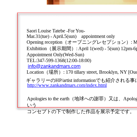
Saori Louise Tatebe -For You-
Mar.31(tue) - April.5(sun) appointment only
Opening reception（オープニングレセプション）: March 
Exhibition（展示期間）: April 1(wed) - 5(sun) 12pm-
Appointment Only(Wed-Sun)
TEL:347-599-1368(12:00-18:00)
info@zankandmars.com
Location（場所）: 170 tillary street, Brooklyn, NY [Ouc
ギャラリーのHP/artist informationでも紹介
http://www.zankandmars.com/index.html
Apologies to the earth（地球への謝罪）又は、
いう
コンセプトの下で制作した作品を展示予定です。