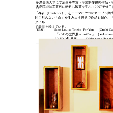
多摩美術大学にて油画を専攻（卒業制作優秀作品・
大学院では工芸科に転科し陶芸を学ぶ（2007年修了
賞/2005）
「存在（Existence）」をテーマにヤコのオーブ
同じ形のない「命」を生み出す感覚で作品を創作、
タイル
で表現を続けている。
[個展] 「Saori Louise Tatebe -For You-」 (Ouch
「2.5Dの世界展～part2～」 （Yokohama Honch
「2.5Dの世界展」 （Yokohama Honcho Gal
ープ展多数